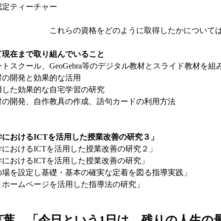
認定ティーチャー
の資格をどのように取得したかについて
て現在まで取り組んでいること
トスクール、GeoGebra等のデジタル教材とスライド教材を
材の開発と効果的な活用
用した効果的な自宅学習の研究
材の開発、自作教具の作成、語句カードの利用方法
学におけるICTを活用した授業改善の研究３」
におけるICTを活用した授業改善の研究２」
におけるICTを活用した授業改善の研究」
の場を設定し基礎・基本の確実な定着を図る指導実践」
とホームページを活用した指導法の研究」
言葉 「今日という1日は、残りの人生の最