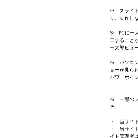
※ スライ
り、動作し
※ PCに一
工すること
一太郎ビュ
※ パソコ
ョーが見ら
パワーポイ
※ 一部のフ
ぞ。
・ 当サイ
・ 当サイ
イト管理者