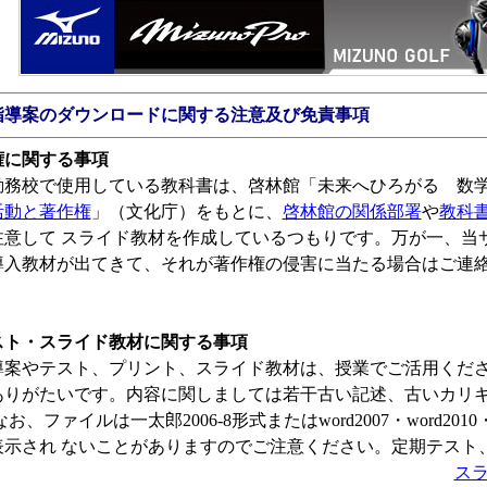
指導案のダウンロードに関する注意及び免責事項
権に関する事項
勤務校で使用している教科書は、啓林館「未来へひろがる 数
活動と著作権
」（文化庁）をもとに、
啓林館の関係部署
や
教科
注意して スライド教材を作成しているつもりです。万が一、当
導入教材が出てきて、それが著作権の侵害に当たる場合はご連
スト・スライド教材に関する事項
導案やテスト、プリント、スライド教材は、授業でご活用くだ
ありがたいです。内容に関しましては若干古い記述、古いカリ
お、ファイルは一太郎2006-8形式またはword2007・word20
表示され ないことがありますのでご注意ください。定期テスト
ス