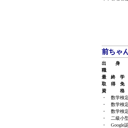
前ちゃ
出 身
職 
最 終 学
取 得 免
資 格
・ 数学検定
・ 数学検
・ 数学検
・ 二級小
・ Googl