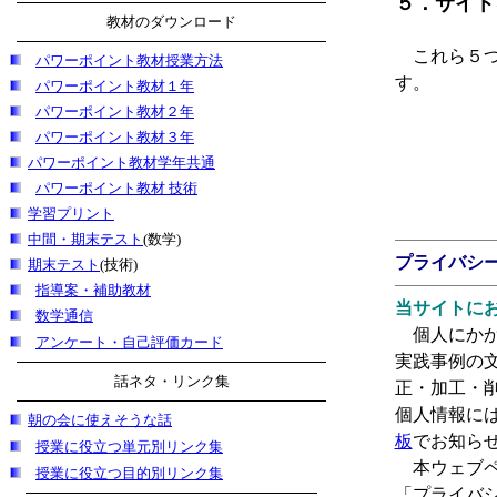
５．サイト
教材のダウンロード
これら５つ
パワーポイント教材授業方法
す。
パワーポイント教材１年
パワーポイント教材２年
パワーポイント教材３年
パワーポイント教材学年共通
パワーポイント教材 技術
学習プリント
中間・期末テスト
(数学)
プライバシ
期末テスト
(技術)
指導案・補助教材
当サイトに
数学通信
個人にかか
アンケート・自己評価カード
実践事例の
話ネタ・リンク集
正・加工・
個人情報に
朝の会に使えそうな話
板
でお知ら
授業に役立つ単元別リンク集
本ウェブペ
授業に役立つ目的別リンク集
「プライバ