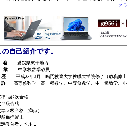
ス
んの自己紹介です。
 地
愛媛県東予地方
業
中学校数学教員
 歴
平成23年3月 鳴門教育大学教職大学院修了（教職修士
 許
高専修数学、高一種数学、中専修数学、中一種数学、小
準1級2次合格
定２級合格
定準２級合格（満点）
型船舶操縦士
e認定教育者レベル１