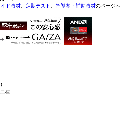
ライド教材
、
定期テスト
、
指導案・補助教材
のページへ
）
二種