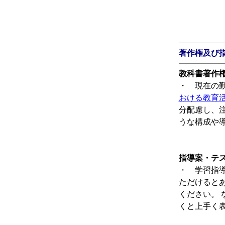
著作権及び
教科書著作
・ 現在の
おける教育
分配慮し、
うな構成や
指導案・テ
・ 学習指
ただけると
ください。 な
くと上手く