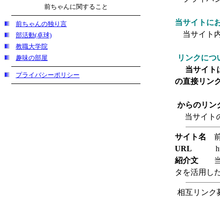
前ちゃんに関すること
当サイトに
前ちゃんの独り言
当サイト
部活動(卓球)
教職大学院
リンクにつ
趣味の部屋
当サイト
プライバシーポリシー
の直接リン
からのリン
当サイトの
サイト名
前
URL
http://
紹介文
当サ
タを活用し
相互リンク