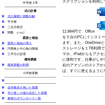
スクリプションを利用し
中学校３年
式の計算
式の展開と因数分解
平方根
二次方程式
12,984円で、Office
関数 y=ax2
を５台のPCにインスト
図形と相似
ます。また、OneDriv
図形と相似の導入
ストレージを１TB利用で
円周角と中心角の関係
マホ、iPadからもアク
三平方の定理
に便利です。仕事がしや
標本調査
標本調査の利用
右のアマゾンのストアか
ば、すぐに使えるように
小学校算数
自作教具を用いた授業
学び直しの場を設定した授業
教材のダウンロード一覧