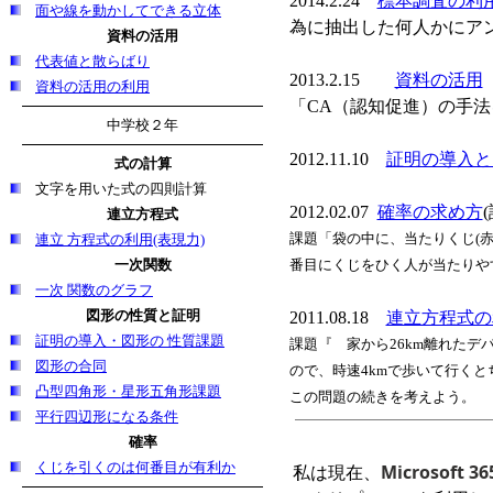
2014.2.24
標本調査の利
面や線を動かしてできる立体
為に抽出した何人かにア
資料の活用
代表値と散らばり
2013.2.15
資料の活用
資料の活用の利用
「CA（認知促進）の手
中学校２年
2012.11.10
証明の導入と
式の計算
文字を用いた式の四則計算
2012.02.07
確率の求め方
連立方程式
課題「袋の中に、当たりくじ
(
連立 方程式の利用(表現力)
一次関数
番目にくじをひく人が当たりや
一次 関数のグラフ
図形の性質と証明
2011.08.18
連立方程式の
証明の導入・図形の 性質課題
課題『 家から
26km
離れたデ
図形の合同
ので、時速
4km
で歩いて行くと
凸型四角形・星形五角形課題
この問題の続きを考えよう。
平行四辺形になる条件
確率
くじを引くのは何番目が有利か
Microsoft 36
私は現在、