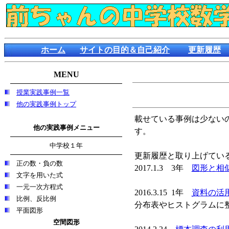
ホーム
サイトの目的＆自己紹介
更新履歴
MENU
授業実践事例一覧
他の実践事例トップ
載せている事例は少ない
他の実践事例メニュー
す。
中学校１年
更新履歴と取り上げてい
正の数・負の数
2017.1.3 3年
図形と相
文字を用いた式
一元一次方程式
2016.3.15 1年
資料の活
比例、反比例
分布表やヒストグラムに
平面図形
空間図形