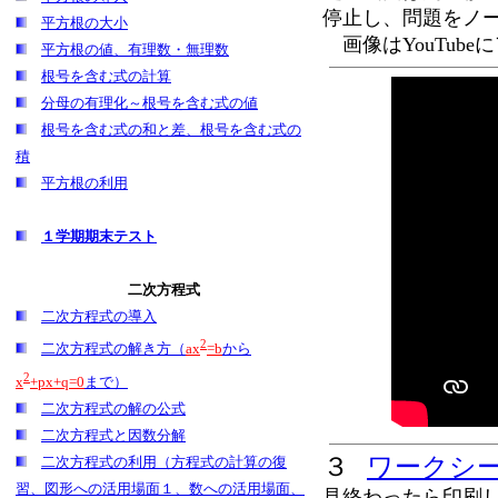
停止し、問題をノ
平方根の大小
画像はYouTub
平方根の値、有理数・無理数
根号を含む式の計算
分母の有理化～根号を含む式の値
根号を含む式の和と差、根号を含む式の
積
平方根の利用
１学期期末テスト
二次方程式
二次方程式の導入
2
二次方程式の解き方（
ax
=b
から
2
x
+px+q=0
まで）
二次方程式の解の公式
二次方程式と因数分解
３
ワークシ
二次方程式の利用（方程式の計算の復
習、図形への活用場面１、数への活用場面、
見終わったら印刷