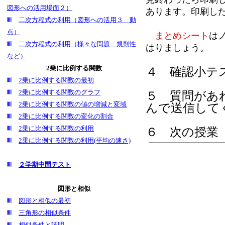
図形への活用場面２）
あります。印刷し
二次方程式の利用（図形への活用３ 動
点）
まとめシート
は
二次方程式の利用（様々な問題 規則性
はりましょう。
など）
2乗に比例する関数
４ 確認小テス
2乗に比例する関数の最初
2乗に比例する関数のグラフ
５
質問があ
2乗に比例する関数の値の増減と変域
んで送信して
2乗に比例する関数の変化の割合
2乗に比例する関数の利用
６ 次の授業
2乗に比例する関数の利用(平均の速さ)
２学期中間テスト
図形と相似
図形と相似の最初
三角形の相似条件
相似条件と証明