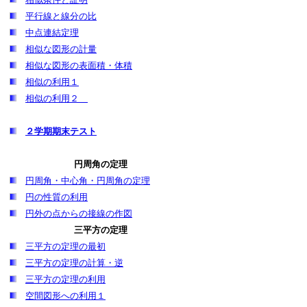
平行線と線分の比
中点連結定理
相似な図形の計量
相似な図形の表面積・体積
相似の利用１
相似の利用２
２学期期末テスト
円周角の定理
円周角・中心角・円周角の定理
円の性質の利用
円外の点からの接線の作図
三平方の定理
三平方の定理の最初
三平方の定理の計算・逆
三平方の定理の利用
空間図形への利用１