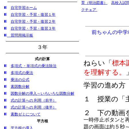
育（明治図書）
高校入試
自宅学習
ホーム
クチェア
自宅学習・予習・復習１年
自宅学習・予習・復習２年
自宅学習・予習・復習３年
前ちゃんの中学
質問用掲示板
３年
式の計算
ねらい「
標本
多項式 ・単項式の乗法除法
を理解する。
多項式の乗法
乗法の公式
学習の進め方
素因数分解
因数分解の導入～いろいろな因数分解
１ 授業の「
式の計算への 利用（前半）
式の計算への 利用（後半）
２ 下の動画
素数ゼミについて
一時停止ボタンと
平方根
題の画面は約５秒～
平方根の導入