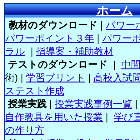
ホーム
教材のダウンロード
|
パワー
パワーポイント３年
|
パワー
ラル
|
指導案・補助教材
テストのダウンロード
|
中
術) |
学習プリント
|
高校入試
ステスト作成
授業実践
|
授業実践事例一覧
|
自作教具を用いた授業
|
学び
の作り方