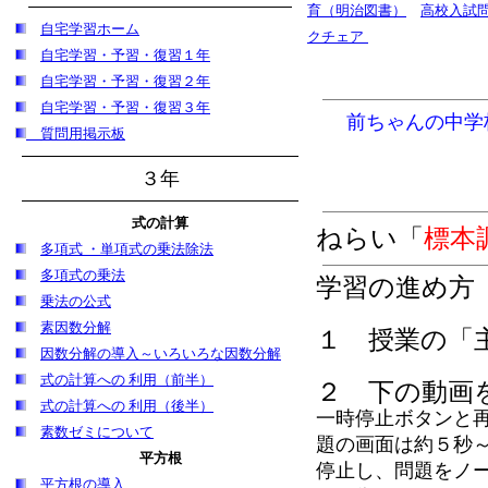
育（明治図書）
高校入試
自宅学習
ホーム
クチェア
自宅学習・予習・復習１年
自宅学習・予習・復習２年
自宅学習・予習・復習３年
前ちゃんの中学
質問用掲示板
３年
式の計算
ねらい「
標本
多項式 ・単項式の乗法除法
多項式の乗法
学習の進め方
乗法の公式
素因数分解
１ 授業の「
因数分解の導入～いろいろな因数分解
式の計算への 利用（前半）
２ 下の動画
式の計算への 利用（後半）
一時停止ボタンと
素数ゼミについて
題の画面は約５秒～
平方根
停止し、問題をノ
平方根の導入