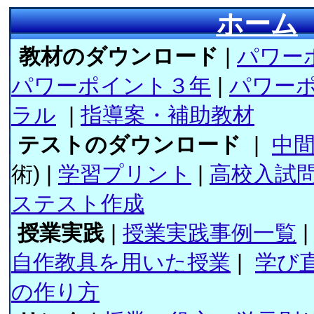
ホーム
教材のダウンロード
|
パワー
パワーポイント３年
|
パワー
ラル
|
指導案・補助教材
テストのダウンロード
|
中
術) |
学習プリント
|
高校入試
ステスト作成
授業実践
|
授業実践事例一覧
|
自作教具を用いた授業
|
学び
の作り方