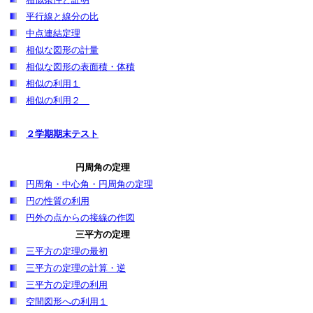
平行線と線分の比
中点連結定理
相似な図形の計量
相似な図形の表面積・体積
相似の利用１
相似の利用２
２学期期末テスト
円周角の定理
円周角・中心角・円周角の定理
円の性質の利用
円外の点からの接線の作図
三平方の定理
三平方の定理の最初
三平方の定理の計算・逆
三平方の定理の利用
空間図形への利用１