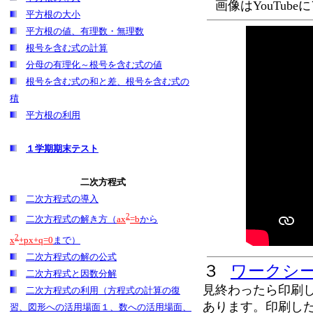
画像はYouTub
平方根の大小
平方根の値、有理数・無理数
根号を含む式の計算
分母の有理化～根号を含む式の値
根号を含む式の和と差、根号を含む式の
積
平方根の利用
１学期期末テスト
二次方程式
二次方程式の導入
2
二次方程式の解き方（
ax
=b
から
2
x
+px+q=0
まで）
二次方程式の解の公式
３
ワークシ
二次方程式と因数分解
見終わったら印刷
二次方程式の利用（方程式の計算の復
あります。印刷し
習、図形への活用場面１、数への活用場面、