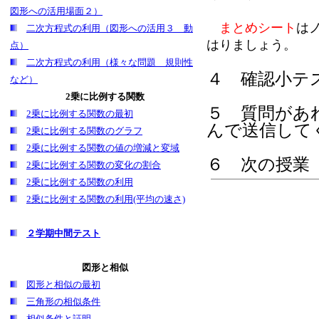
図形への活用場面２）
まとめシート
は
二次方程式の利用（図形への活用３ 動
はりましょう。
点）
二次方程式の利用（様々な問題 規則性
４ 確認小テス
など）
2乗に比例する関数
５
質問があ
2乗に比例する関数の最初
んで送信して
2乗に比例する関数のグラフ
2乗に比例する関数の値の増減と変域
６ 次の授業
2乗に比例する関数の変化の割合
2乗に比例する関数の利用
2乗に比例する関数の利用(平均の速さ)
２学期中間テスト
図形と相似
図形と相似の最初
三角形の相似条件
相似条件と証明