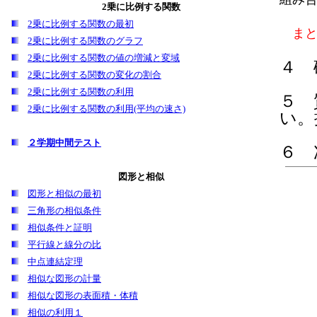
2乗に比例する関数
2乗に比例する関数の最初
ま
2乗に比例する関数のグラフ
2乗に比例する関数の値の増減と変域
４ 
2乗に比例する関数の変化の割合
2乗に比例する関数の利用
５
2乗に比例する関数の利用(平均の速さ)
い。
２学期中間テスト
６ 
図形と相似
図形と相似の最初
三角形の相似条件
相似条件と証明
平行線と線分の比
中点連結定理
相似な図形の計量
相似な図形の表面積・体積
相似の利用１