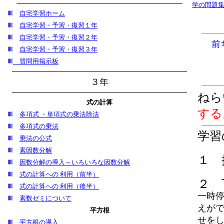
学の問題
自宅学習
ホーム
自宅学習・予習・復習１年
自宅学習・予習・復習２年
前
自宅学習・予習・復習３年
質問用掲示板
３年
ねら
式の計算
する
多項式 ・単項式の乗法除法
多項式の乗法
学習
乗法の公式
素因数分解
１ 
因数分解の導入～いろいろな因数分解
式の計算への 利用（前半）
２ 
式の計算への 利用（後半）
一時停
素数ゼミについて
えがで
平方根
せを
平方根の導入