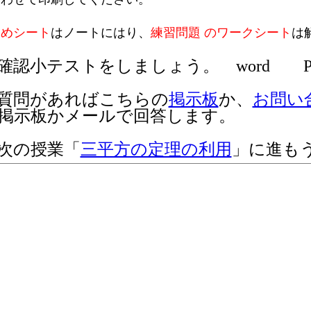
とめシート
はノートにはり、
練習問題 のワークシート
は
確認小テストをしましょう。 word P
質問があればこちらの
掲示板
か、
お問い
掲示板かメールで回答します。
次の授業「
三平方の定理の利用
」に進も