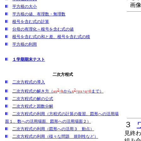
画像は
平方根の大小
平方根の値、有理数・無理数
根号を含む式の計算
分母の有理化～根号を含む式の値
根号を含む式の和と差、根号を含む式の積
平方根の利用
１学期期末テスト
二次方程式
二次方程式の導入
2
2
二次方程式の解き方（
ax
=b
から
x
+px+q=0
まで）
二次方程式の解の公式
二次方程式と因数分解
二次方程式の利用（方程式の計算の復習、図形への活用場
面１、数への活用場面、図形への活用場面２）
３
二次方程式の利用（図形への活用３ 動点）
見終わ
二次方程式の利用（様々な問題 規則性など）
組み