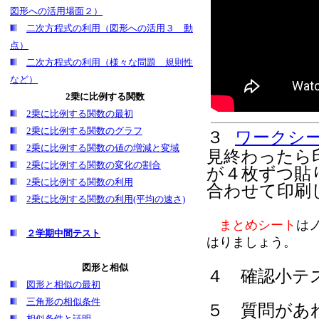
図形への活用場面２）
二次方程式の利用（図形への活用３ 動
点）
二次方程式の利用（様々な問題 規則性
など）
2乗に比例する関数
2乗に比例する関数の最初
2乗に比例する関数のグラフ
３
ワークシ
2乗に比例する関数の値の増減と変域
見終わったら
2乗に比例する関数の変化の割合
が４枚ずつ貼
2乗に比例する関数の利用
合わせて印刷
2乗に比例する関数の利用(平均の速さ)
まとめシート
は
２学期中間テスト
はりましょう。
図形と相似
４ 確認小テス
図形と相似の最初
三角形の相似条件
５
質問があ
相似条件と証明