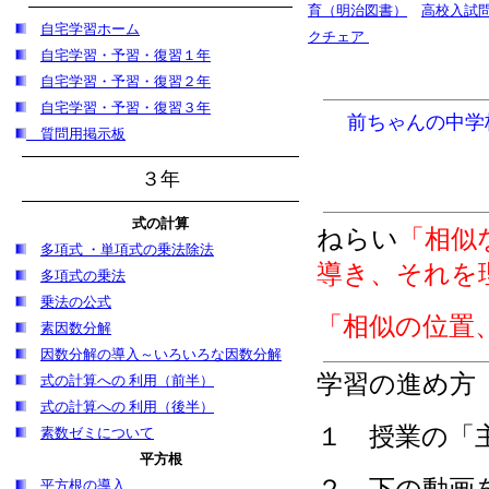
育（明治図書）
高校入試
自宅学習
ホーム
クチェア
自宅学習・予習・復習１年
自宅学習・予習・復習２年
自宅学習・予習・復習３年
前ちゃんの中学
質問用掲示板
３年
式の計算
ねらい
「
相似
多項式 ・単項式の乗法除法
導き、それを
多項式の乗法
乗法の公式
「相似の位置
素因数分解
因数分解の導入～いろいろな因数分解
学習の進め方
式の計算への 利用（前半）
式の計算への 利用（後半）
１ 授業の「
素数ゼミについて
平方根
平方根の導入