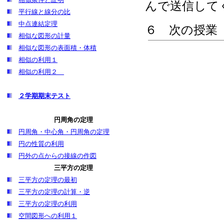
んで送信して
平行線と線分の比
中点連結定理
６ 次の授業
相似な図形の計量
相似な図形の表面積・体積
相似の利用１
相似の利用２
２学期期末テスト
円周角の定理
円周角・中心角・円周角の定理
円の性質の利用
円外の点からの接線の作図
三平方の定理
三平方の定理の最初
三平方の定理の計算・逆
三平方の定理の利用
空間図形への利用１