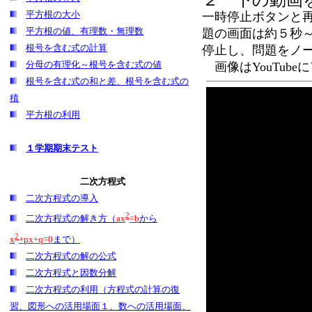
２ 下の動画
平方根の大小
一時停止ボタンと
平方根の値、有理数・無理数
題の画面は約５秒～
根号を含む式の計算
停止し、問題をノ
分母の有理化～根号を含む式の値
画像はYouTub
根号を含む式の和と差、根号を含む式の
積
平方根の利用
１学期期末テスト
二次方程式
二次方程式の導入
2
二次方程式の解き方（
ax
=b
から
2
x
+px+q=0
まで）
二次方程式の解の公式
二次方程式と因数分解
二次方程式の利用（方程式の計算の復
習、図形への活用場面１、数への活用場面、