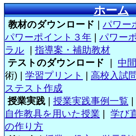
ホーム
教材のダウンロード
|
パワー
パワーポイント３年
|
パワー
ラル
|
指導案・補助教材
テストのダウンロード
|
中
術) |
学習プリント
|
高校入試
ステスト作成
授業実践
|
授業実践事例一覧
|
自作教具を用いた授業
|
学び
の作り方