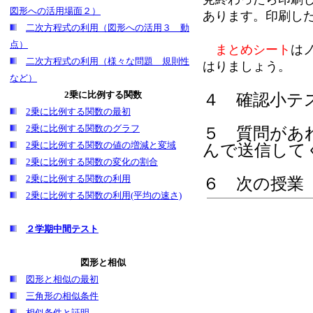
図形への活用場面２）
あります。印刷し
二次方程式の利用（図形への活用３ 動
点）
まとめシート
は
二次方程式の利用（様々な問題 規則性
はりましょう。
など）
2乗に比例する関数
４ 確認小テス
2乗に比例する関数の最初
2乗に比例する関数のグラフ
５
質問があ
2乗に比例する関数の値の増減と変域
んで送信して
2乗に比例する関数の変化の割合
2乗に比例する関数の利用
６ 次の授業
2乗に比例する関数の利用(平均の速さ)
２学期中間テスト
図形と相似
図形と相似の最初
三角形の相似条件
相似条件と証明