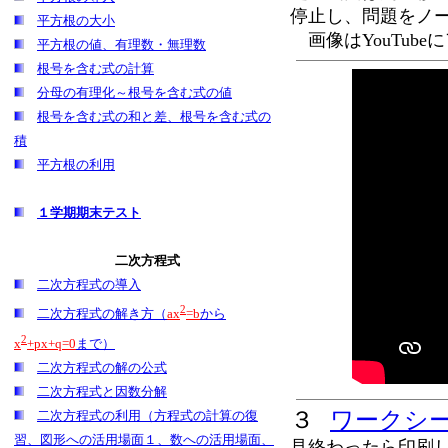
停止し、問題をノ
平方根の大小
画像はYouTub
平方根の値、有理数・無理数
根号を含む式の計算
分母の有理化～根号を含む式の値
根号を含む式の和と差、根号を含む式の
積
平方根の利用
１学期期末テスト
二次方程式
二次方程式の導入
2
二次方程式の解き方（
ax
=b
から
2
x
+px+q=0
まで）
二次方程式の解の公式
二次方程式と因数分解
３
ワークシ
二次方程式の利用（方程式の計算の復
習、図形への活用場面１、数への活用場面、
見終わったら印刷