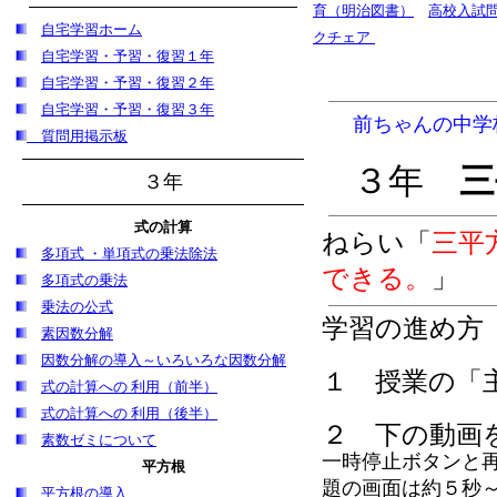
育（明治図書）
高校入試
自宅学習
ホーム
クチェア
自宅学習・予習・復習１年
自宅学習・予習・復習２年
自宅学習・予習・復習３年
前ちゃんの中学
質問用掲示板
３年
三
３年
式の計算
ねらい「
三平
多項式 ・単項式の乗法除法
できる。
」
多項式の乗法
乗法の公式
学習の進め方
素因数分解
因数分解の導入～いろいろな因数分解
１ 授業の「
式の計算への 利用（前半）
式の計算への 利用（後半）
２ 下の動画
素数ゼミについて
一時停止ボタンと
平方根
題の画面は約５秒～
平方根の導入