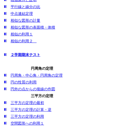
平行線と線分の比
中点連結定理
相似な図形の計量
相似な図形の表面積・体積
相似の利用１
相似の利用２
２学期期末テスト
円周角の定理
円周角・中心角・円周角の定理
円の性質の利用
円外の点からの接線の作図
三平方の定理
三平方の定理の最初
三平方の定理の計算・逆
三平方の定理の利用
空間図形への利用１