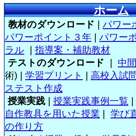
ホーム
教材のダウンロード
|
パワー
パワーポイント３年
|
パワー
ラル
|
指導案・補助教材
テストのダウンロード
|
中
術) |
学習プリント
|
高校入試
ステスト作成
授業実践
|
授業実践事例一覧
|
自作教具を用いた授業
|
学び
の作り方