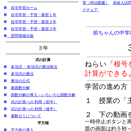
育（明治図書）
高校入試
自宅学習
ホーム
クチェア
自宅学習・予習・復習１年
自宅学習・予習・復習２年
自宅学習・予習・復習３年
前ちゃんの中学
質問用掲示板
３年
式の計算
ねらい「
根号
多項式 ・単項式の乗法除法
計算ができる
多項式の乗法
乗法の公式
学習の進め方
素因数分解
因数分解の導入～いろいろな因数分解
１ 授業の「
式の計算への 利用（前半）
式の計算への 利用（後半）
２ 下の動画
素数ゼミについて
一時停止ボタンと
平方根
題の画面は約５秒～
平方根の導入