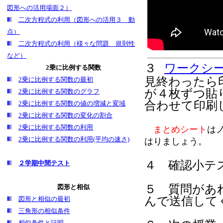
図形への活用場面２）
二次方程式の利用（図形への活用３ 動
点）
二次方程式の利用（様々な問題 規則性
など）
３
ワークシ
2乗に比例する関数
見終わったら
2乗に比例する関数の最初
が４枚ずつ貼
2乗に比例する関数のグラフ
合わせて印刷
2乗に比例する関数の値の増減と変域
2乗に比例する関数の変化の割合
2乗に比例する関数の利用
まとめシート
は
2乗に比例する関数の利用(平均の速さ)
はりましょう。
４ 確認小テス
２学期中間テスト
５
質問があ
図形と相似
んで送信して
図形と相似の最初
三角形の相似条件
相似条件と証明