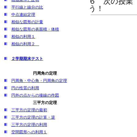
６ 次の授業
う！
平行線と線分の比
中点連結定理
相似な図形の計量
相似な図形の表面積・体積
相似の利用１
相似の利用２
２学期期末テスト
円周角の定理
円周角・中心角・円周角の定理
円の性質の利用
円外の点からの接線の作図
三平方の定理
三平方の定理の最初
三平方の定理の計算・逆
三平方の定理の利用
空間図形への利用１