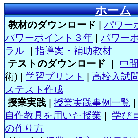
ホーム
教材のダウンロード
|
パワー
パワーポイント３年
|
パワー
ラル
|
指導案・補助教材
テストのダウンロード
|
中
術) |
学習プリント
|
高校入試
ステスト作成
授業実践
|
授業実践事例一覧
|
自作教具を用いた授業
|
学び
の作り方