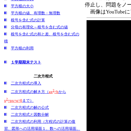
停止し、問題をノ
平方根の大小
画像はYouTub
平方根の値、有理数・無理数
根号を含む式の計算
分母の有理化～根号を含む式の値
根号を含む式の和と差、根号を含む式の
積
平方根の利用
１学期期末テスト
二次方程式
二次方程式の導入
2
二次方程式の解き方（
ax
=b
から
2
x
+px+q=0
まで）
二次方程式の解の公式
二次方程式と因数分解
二次方程式の利用（方程式の計算の復
習、図形への活用場面１、数への活用場面、