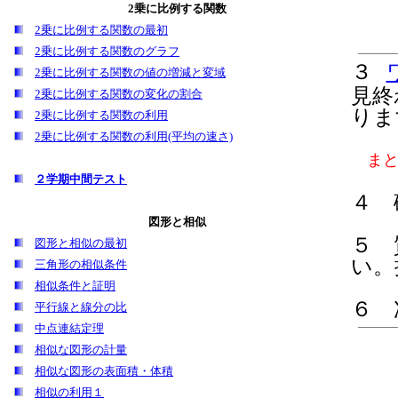
2乗に比例する関数
2乗に比例する関数の最初
2乗に比例する関数のグラフ
３
2乗に比例する関数の値の増減と変域
見終
2乗に比例する関数の変化の割合
りま
2乗に比例する関数の利用
2乗に比例する関数の利用(平均の速さ)
ま
２学期中間テスト
４ 
図形と相似
５
図形と相似の最初
い。
三角形の相似条件
相似条件と証明
６ 
平行線と線分の比
中点連結定理
相似な図形の計量
相似な図形の表面積・体積
相似の利用１