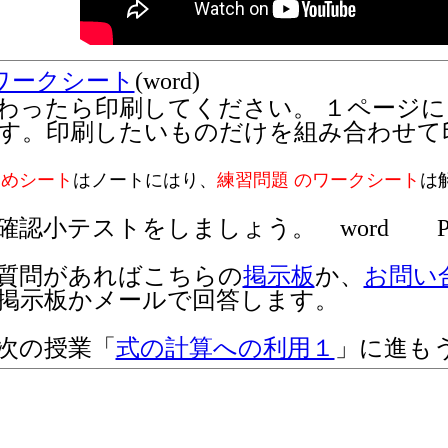
ワークシート
(word)
わったら印刷してください。 １ページ
す。印刷したいものだけを組み合わせて
とめシート
はノートにはり、
練習問題 のワークシート
は
確認小テストをしましょう。 word P
質問があればこちらの
掲示板
か、
お問い
掲示板かメールで回答します。
次の授業「
式の計算への利用１
」に進