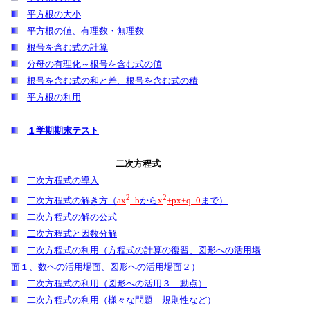
平方根の大小
平方根の値、有理数・無理数
根号を含む式の計算
分母の有理化～根号を含む式の値
根号を含む式の和と差、根号を含む式の積
平方根の利用
１学期期末テスト
二次方程式
二次方程式の導入
2
2
二次方程式の解き方（
ax
=b
から
x
+px+q=0
まで）
二次方程式の解の公式
二次方程式と因数分解
二次方程式の利用（方程式の計算の復習、図形への活用場
面１、数への活用場面、図形への活用場面２）
二次方程式の利用（図形への活用３ 動点）
二次方程式の利用（様々な問題 規則性など）