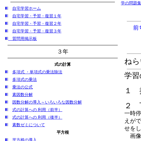
学の問題
自宅学習
ホーム
自宅学習・予習・復習１年
自宅学習・予習・復習２年
前
自宅学習・予習・復習３年
質問用掲示板
３年
ねら
式の計算
多項式 ・単項式の乗法除法
学習
多項式の乗法
乗法の公式
１ 
素因数分解
因数分解の導入～いろいろな因数分解
２ 
式の計算への 利用（前半）
一時停
式の計算への 利用（後半）
えがで
素数ゼミについて
せを
平方根
画像は
平方根の導入